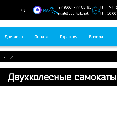
+7 (800) 777-83-91
ПН - ЧТ: 
MAX
mail@sportpik.net
ПТ: 10:00
Доставка
Оплата
Гарантия
Возврат
аты
Двухколесные самокаты