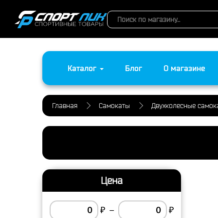
Каталог
Блог
О магазине
Главная
Самокаты
Двухколесные самок
Цена
₽
–
₽