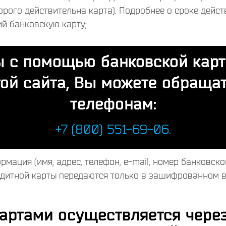
торого действительна карта). Подробнее о сроке дейс
ий банковскую карту;
ы с помощью банковской карт
той сайта, Вы можете обраща
телефонам:
+7 (800) 551-69-06.
ация (имя, адрес, телефон, e-mail, номер банковско
дитной карты передаются только в зашифрованном в
артами осуществляется чере