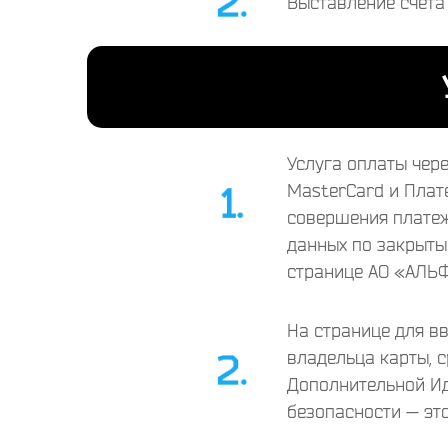
Выставление счета
Услуга оплаты чер
MasterCard и Плат
совершения платеж
данных по закрыты
странице АО «АЛЬ
На странице для в
владельца карты, с
Дополнительной Ид
безопасности — эт