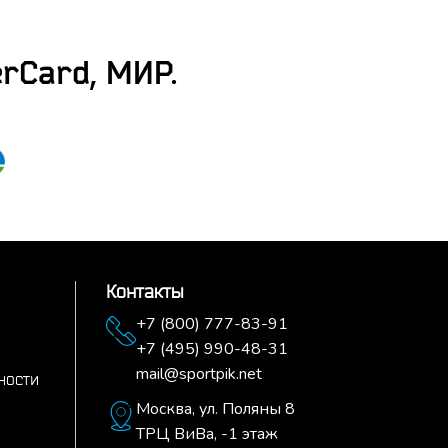
rCard, МИР.
Контакты
+7 (800) 777-83-91
+7 (495) 990-48-31
mail@sportpik.net
ности
Москва,
ул. Поляны 8
ТРЦ ВиВа, -1 этаж