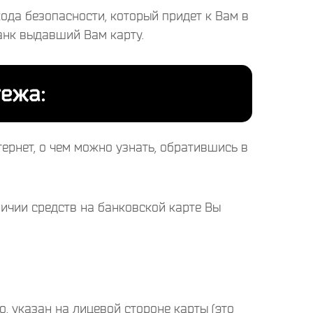
ода безопасности, который придет к Вам в
банк выдавший Вам карту.
ежа:
ернет, о чем можно узнать, обратившись в
личии средств на банковской карте Вы
о, указан на лицевой стороне карты (это