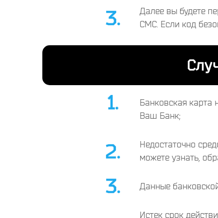
Далее вы будете п
СМС. Если код безо
Слу
Банковская карта 
Ваш Банк;
Недостаточно сред
можете узнать, об
Данные банковской
Истек срок действи