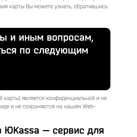
твия карты Вы можете узнать, обратившись
ы и иным вопросам,
ться по следующим
й карты) является конфиденциальной и не
иде и не сохраняются на нашем Web-
з ЮKassa — сервис для