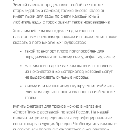
Зимний самокат представляет собой все тот же
старый-добрый самокат, только вместо колес он
имеет лыжи для езды по снегу. Каждый юный
любитель езды с горок оценит такое нововведение.
Хоть зимний самокат идеален для езды по
накатанным снежным дорожкам и горкам, стоит также
сказать о потенциальных неудобствах:
такой транспорт плохо приспособлен для
передвижения по талому снегу, асфальту, земле;
максимально дешевые самокаты изготовлены
из некачественных материалов, которые могут
не выдерживать сильные морозы;
юному или неопытному скутеру стоит избегать
слишком крутых горок и склонов во избежание
травм.
Купить снегокат для трюков можно в магазине
«СпортПик» с доставкой по всей России. На нашей
онлайн-витрине представлены сертифицированные
спорттовары ведущих брендов. Чтобы купить самокат-
снегокат или проконсультироваться с менеджером