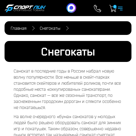
0
Главная
Снегокаты
Снегокаты
Самокат в последние годы в России набрал новую
волну популярности. Все меньше в скейт-парках
становится скейтеров и любителей роликов, почти все
подобные места «оккупированы» самокатерами.
Однако, самокат — все же сезонный транспорт, по
заснеженным городским дорогам и слякоти особенно
не покатаешься.
На волне очередного «бума» самокатов у молодых
людей было решено оборудовать самокат для зимних
игр и покатушек. Таким образом, совершенно недавно
рынок встретил так называемый самокат-снегокат.