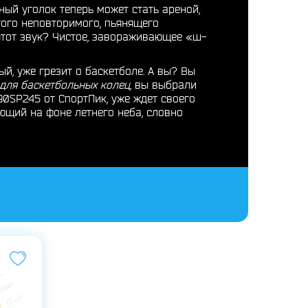
ный уголок теперь может стать ареной,
 того неповторимого, пьянящего
 этот звук? Чистое, завораживающее «ш-
ый, уже грезит о баскетболе. А вы? Вы
 для баскетбольных колец
, вы выбрали
90SP245 от СпортПик, уже ждет своего
яющий на фоне летнего неба, словно