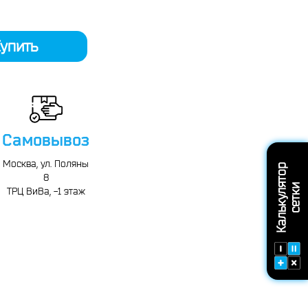
упить
Самовывоз
Москва, ул. Поляны
К
а
л
ь
к
у
л
т
о
р
с
е
т
к
8
я
и
ТРЦ ВиВа, -1 этаж