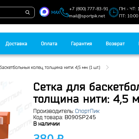
+7 (800) 777-83-91
ПН - ЧТ: 
MAX
mail@sportpik.net
ПТ: 10:00
Доставка
Оплата
Гарантия
Возврат
баскетбольных колец, толщина нити: 4,5 мм. (1 шт.)
Сетка для баскетбо
толщина нити: 4,5 мм
Производитель:
СпортПик
B090SP245
Код товара:
В наличии