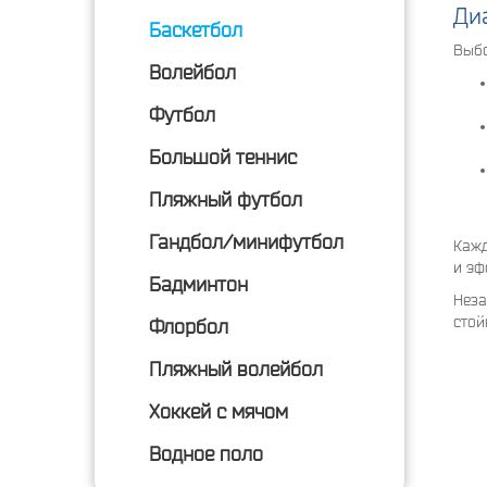
Ди
Баскетбол
Выбо
Волейбол
Футбол
Большой теннис
Пляжный футбол
Гандбол/минифутбол
Кажд
и эф
Бадминтон
Неза
стой
Флорбол
Пляжный волейбол
Хоккей с мячом
Водное поло