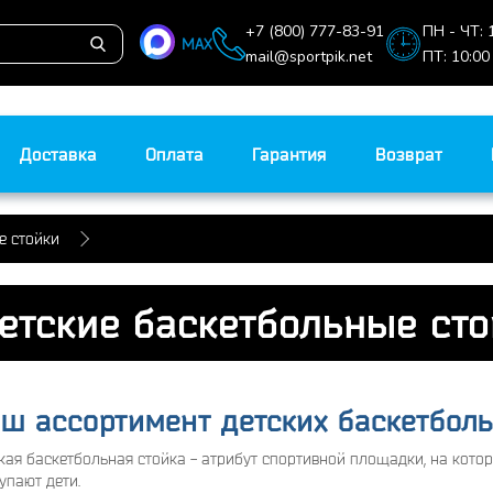
+7 (800) 777-83-91
ПН - ЧТ: 
MAX
mail@sportpik.net
ПТ: 10:00
Доставка
Оплата
Гарантия
Возврат
е стойки
етские баскетбольные сто
ш ассортимент детских баскетболь
кая баскетбольная стойка - атрибут спортивной площадки, на кото
упают дети.