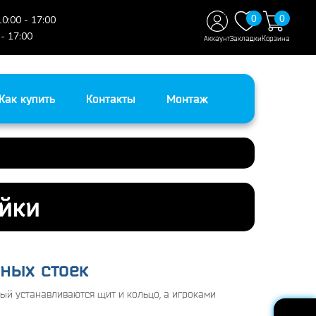
0
0
10:00 - 17:00
 - 17:00
Аккаунт
Закладки
Корзина
Как купить
Контакты
Монтаж
йки
ных стоек
рый устанавливаются щит и кольцо, а игроками