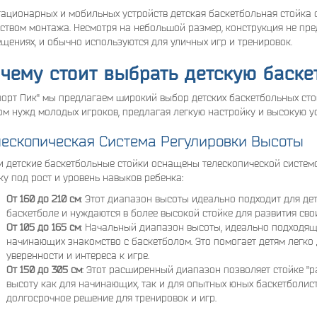
тационарных и мобильных устройств детская баскетбольная стойка 
ством монтажа. Несмотря на небольшой размер, конструкция не пре
щениях, и обычно используются для уличных игр и тренировок.
чему стоит выбрать детскую баске
порт Пик" мы предлагаем широкий выбор детских баскетбольных сто
ом нужд молодых игроков, предлагая легкую настройку и высокую ус
лескопическая Система Регулировки Высоты
 детские баскетбольные стойки оснащены телескопической системо
ку под рост и уровень навыков ребенка:
От 160 до 210 см
: Этот диапазон высоты идеально подходит для де
баскетболе и нуждаются в более высокой стойке для развития сво
От 105 до 165 см
: Начальный диапазон высоты, идеально подходящ
начинающих знакомство с баскетболом. Это помогает детям легко 
уверенности и интереса к игре.
От 150 до 305 см
: Этот расширенный диапазон позволяет стойке "р
высоту как для начинающих, так и для опытных юных баскетболис
долгосрочное решение для тренировок и игр.