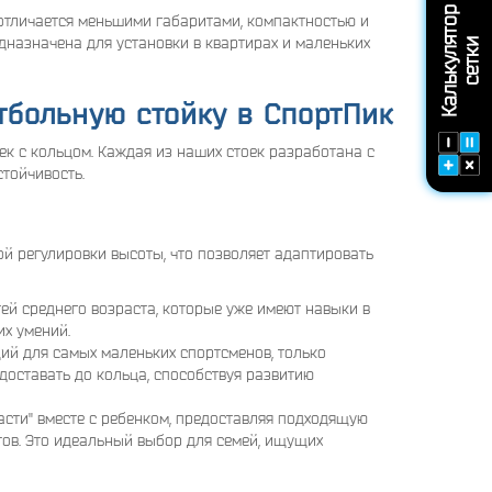
К
а
л
ь
к
у
л
т
о
р
с
е
т
к
отличается меньшими габаритами, компактностью и
дназначена для установки в квартирах и маленьких
я
и
тбольную стойку в СпортПик
ек с кольцом. Каждая из наших стоек разработана с
тойчивость.
й регулировки высоты, что позволяет адаптировать
тей среднего возраста, которые уже имеют навыки в
их умений.
ий для самых маленьких спортсменов, только
доставать до кольца, способствуя развитию
асти" вместе с ребенком, предоставляя подходящую
тов. Это идеальный выбор для семей, ищущих