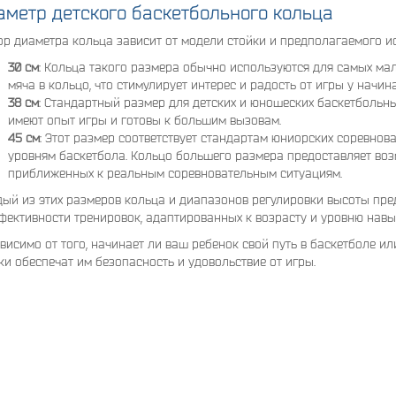
аметр детского баскетбольного кольца
р диаметра кольца зависит от модели стойки и предполагаемого и
30 см
: Кольца такого размера обычно используются для самых ма
мяча в кольцо, что стимулирует интерес и радость от игры у начи
38 см
: Стандартный размер для детских и юношеских баскетбольны
имеют опыт игры и готовы к большим вызовам.
45 см
: Этот размер соответствует стандартам юниорских соревнов
уровням баскетбола. Кольцо большего размера предоставляет воз
приближенных к реальным соревновательным ситуациям.
ый из этих размеров кольца и диапазонов регулировки высоты пр
фективности тренировок, адаптированных к возрасту и уровню навы
висимо от того, начинает ли ваш ребенок свой путь в баскетболе ил
ки обеспечат им безопасность и удовольствие от игры.