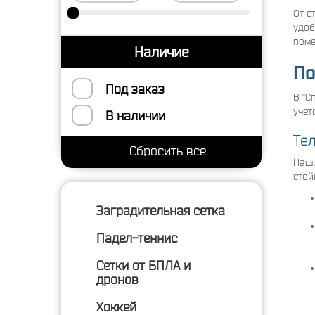
От с
удоб
поме
Наличие
По
Под заказ
В "С
учет
В наличии
Те
Наши
стой
Заградительная сетка
Падел-теннис
Сетки от БПЛА и
дронов
Хоккей