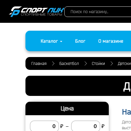
Каталог
Блог
О магазине
Главная
Баскетбол
Стойки
Детски
Д
Цена
На
Детс
₽
–
₽
выст