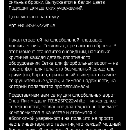
сильные броски. Выпускается в белом цвете.
Подходит для детских учреждений.
Цена указана за штуку.
Арт. FB150SP222white
Накал страстей на флорбольной площадке
достигает пика. Секунды до решающего броска. В
этот момент становится очевидным, насколько
критична каждая деталь спортивного
оборудования. Сетка для флорбольных ворот — не
просто фон для гола; это безмолвный свидетель
триумфов, барьер, призванный выдержать самые
сокрушительные удары, и символ надежности, на
который полагаются профессионалы.
Представляем вам сетку для флорбольных ворот
СпортПик модели FB150SP222white – инженерное
совершенство, созданное для тех, кто не приемлет
компромиссов в качестве и стремится к
абсолютной уверенности на поле. Это не просто
часть инвентаря; это гарантия, что каждый мощный
бросок, каждый ювелирный удар, направленный