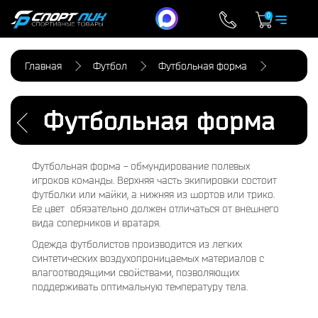
0
Главная
Футбол
Футбольная форма
Футбольная форма
Футбольная форма - обмундирование полевых
игроков команды. Верхняя часть экипировки состоит
футболки или майки, а нижняя из шортов или трико.
Ее цвет обязательно должен отличаться от внешнего
вида соперников и вратаря.
Одежда футболистов производится из легких
синтетических воздухопроницаемых материалов с
влагоотводящими свойствами, позволяющих
поддерживать оптимальную температуру тела.