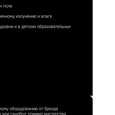
м поле
нечному излучению и влаге
уровне и в детских образовательных
вному оборудованию от бренда
л или гандбол, помимо мастерства