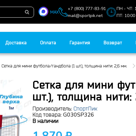
+7 (800) 777-83-91
ПН - ЧТ: 
MAX
mail@sportpik.net
ПТ: 10:00
Доставка
Оплата
Гарантия
Возврат
Сетка для мини футбола/гандбола (1 шт.), толщина нити: 2,6 мм.
Сетка для мини фут
шт.), толщина нити: 
Производитель:
СпортПик
G030SP326
Код товара:
В наличии