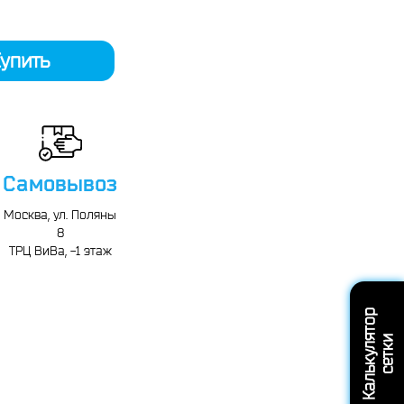
упить
Самовывоз
Москва, ул. Поляны
8
ТРЦ ВиВа, -1 этаж
К
а
л
ь
к
у
л
т
о
р
с
е
т
к
я
и