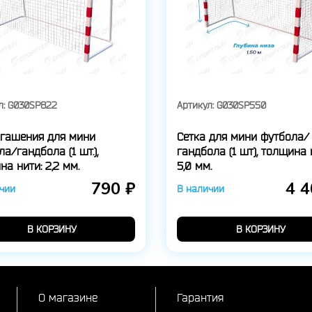
л:
G030SP822
Артикул:
G030SP550
 гашения для мини
Сетка для мини футбола/
а/гандбола (1 шт.),
гандбола (1 шт), толщина 
а нити: 2,2 мм.
5,0 мм.
790 ₽
4 4
чии
В наличии
В КОРЗИНУ
В КОРЗИНУ
О магазине
Гарантия