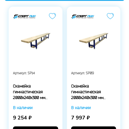
Артикул:
SP14
Артикул:
SP09
Скамейка
Скамейка
гимнастическая
гимнастическая
2000х240х300 мм.
2000х240х300 мм.
ОПТИМА, на
СТАНДАРТ, на
В наличии
В наличии
металлических
металлических
регулируемых ножках
регулируемых ножках
9 254 ₽
7 997 ₽