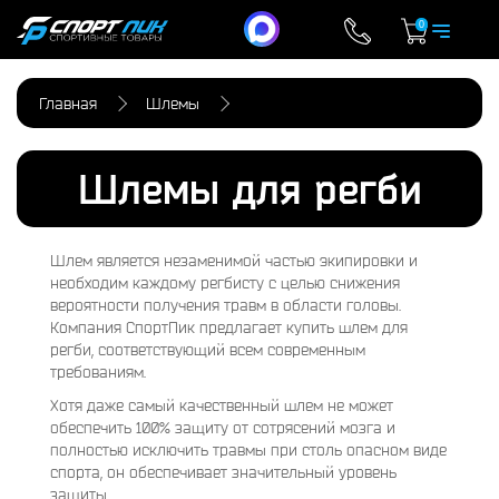
0
Главная
Шлемы
Шлемы для регби
Шлем является незаменимой частью экипировки и
необходим каждому регбисту с целью снижения
вероятности получения травм в области головы.
Компания СпортПик предлагает купить шлем для
регби, соответствующий всем современным
требованиям.
Хотя даже самый качественный шлем не может
обеспечить 100% защиту от сотрясений мозга и
полностью исключить травмы при столь опасном виде
спорта, он обеспечивает значительный уровень
защиты.