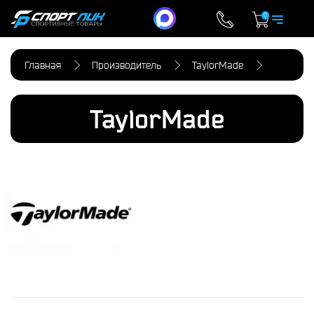
0
Главная
Производитель
TaylorMade
TaylorMade