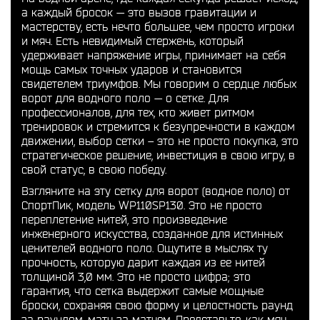
а каждый бросок — это вызов гравитации и
мастерству, есть нечто большее, чем просто игроки
и мяч. Есть невидимый стержень, который
удерживает напряжение игры, принимает на себя
мощь самых точных ударов и становится
свидетелем триумфов. Мы говорим о сердце любых
ворот для водного поло — о сетке. Для
профессионалов, для тех, кто живет ритмом
тренировок и стремится к безупречности в каждом
движении, выбор сетки – это не просто покупка, это
стратегическое решение, инвестиция в свою игру, в
свой статус, в свою победу.
Взгляните на эту сетку для ворот (водное поло) от
СпортПик, модель WP110SP130. Это не просто
переплетение нитей, это произведение
инженерного искусства, созданное для истинных
ценителей водного поло. Ощутите в мыслях ту
прочность, которую дарит каждая из ее нитей
толщиной 3,0 мм. Это не просто цифра; это
гарантия, что сетка выдержит самые мощные
броски, сохраняя свою форму и целостность раунд
за раундом, матч за матчем. Представьте, как мяч,