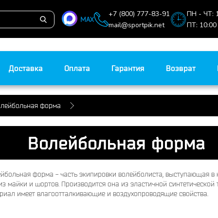
+7 (800) 777-83-91
ПН - ЧТ: 
MAX
mail@sportpik.net
ПТ: 10:00
Доставка
Оплата
Гарантия
Возврат
лейбольная форма
Волейбольная форма
йбольная форма - часть экипировки волейболиста, выступающая в 
из майки и шортов. Производится она из эластичной синтетической
риал имеет влагоотталкивающие и воздухопроводящие свойства.