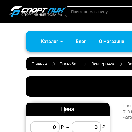
Каталог
Блог
О магазине
Главная
Волейбол
Экипировка
Во
Воле
Цена
она 
мате
₽
–
₽