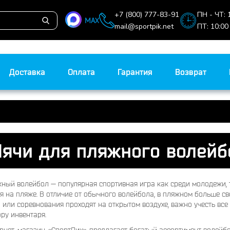
+7 (800) 777-83-91
ПН - ЧТ: 
MAX
mail@sportpik.net
ПТ: 10:00
Доставка
Оплата
Гарантия
Возврат
ячи для пляжного волейб
ный волейбол — популярная спортивная игра как среди молодежи, 
я на пляже. В отличие от обычного волейбола, в пляжном больше с
 или соревнования проходят на открытом воздухе, важно учесть все
ру инвентаря.