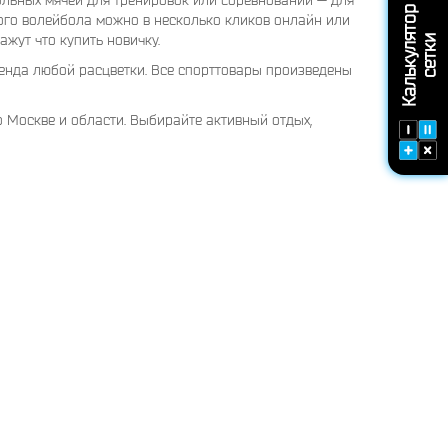
льных мячей для тренировок или соревнований — для
К
а
л
ь
к
у
л
т
о
р
с
е
т
к
ого волейбола можно в несколько кликов онлайн или
жут что купить новичку.
я
и
енда любой расцветки. Все спорттовары произведены
 Москве и области. Выбирайте активный отдых,