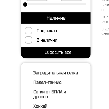
Инте
начи
по т
На о
Наличие
из в
В «С
Под заказ
испо
В наличии
Заградительная сетка
Падел-теннис
Сетки от БПЛА и
дронов
Хоккей