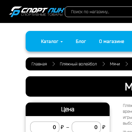
Каталог
Блог
О магазине
Главная
Пляжный волейбол
Мячи
М
Пляж
Цена
врем
игры
выбо
₽
–
₽