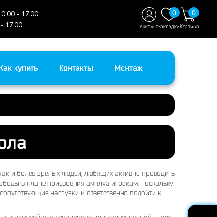
0
0
10:00 - 17:00
 - 17:00
Аккаунт
Закладки
Корзина
Как купить
Контакты
Монтаж
ола
так и более зрелых людей, любящих активно проводить
вободы в плане присвоения амплуа игрокам. Поскольку
 сопутствующие нагрузки и ответственно подойти к