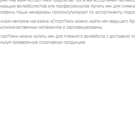
рнет-магазин «СпортПик» предлагает богатый ассортимент волейбо
нающих волейболистов или профессионалов. Купить мяч для пляжн
елефону. Наши менеджеры проконсультируют по ассортименту, подска
нлайн-витрине магазина «СпортПик» можно найти мяч ведущего бр
ысококачественных материалов и сертифицированы.
портПик» можно купить мяч для пляжного волейбола с доставкой по
льзуя проверенную спортивную продукцию.