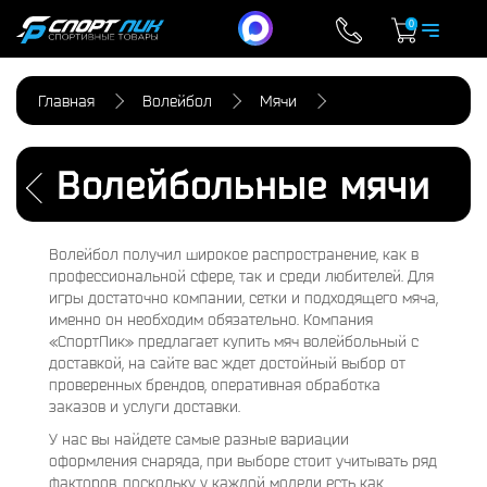
0
Главная
Волейбол
Мячи
Волейбольные мячи
Волейбол получил широкое распространение, как в
профессиональной сфере, так и среди любителей. Для
игры достаточно компании, сетки и подходящего мяча,
именно он необходим обязательно. Компания
«СпортПик» предлагает купить мяч волейбольный с
доставкой, на сайте вас ждет достойный выбор от
проверенных брендов, оперативная обработка
заказов и услуги доставки.
У нас вы найдете самые разные вариации
оформления снаряда, при выборе стоит учитывать ряд
факторов, поскольку у каждой модели есть как